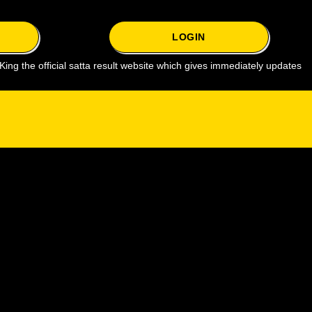
LOGIN
fficial satta result website which gives immediately updates of variors sat