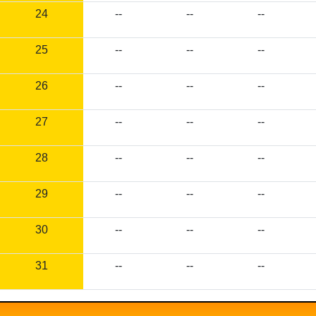
24
--
--
--
25
--
--
--
26
--
--
--
27
--
--
--
28
--
--
--
29
--
--
--
30
--
--
--
31
--
--
--