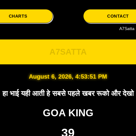
CHARTS
CONTACT
A7Satta King the o
A7SATTA
August 6, 2026, 4:53:51 PM
हा भाई यही आती हे सबसे पहले खबर रूको और देखो
GOA KING
39