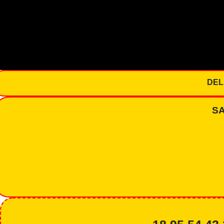
DEL
S