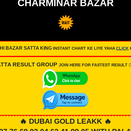
CHARMINAR BAZAR
HI BAZAR SATTA KING
INSTANT CHART KE LIYE YAHA
CLICK
ATTA RESULT GROUP
JOIN HERE FOR FASTEST RESULT 👇🏾
🔥 DUBAI GOLD LEAKK 🔥