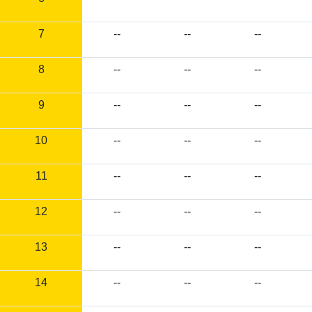
7
--
--
--
8
--
--
--
9
--
--
--
10
--
--
--
11
--
--
--
12
--
--
--
13
--
--
--
14
--
--
--