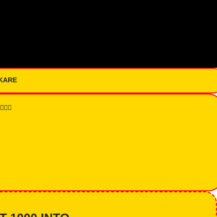
KARE
👇🏾