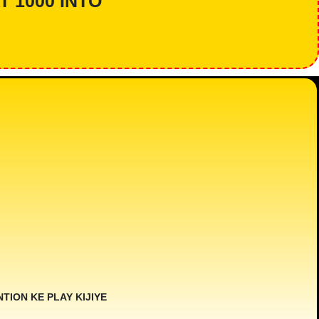
AT 1000 INTO
TION KE PLAY KIJIYE