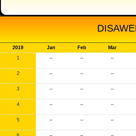
DISAWE
2019
Jan
Feb
Mar
1
--
--
--
2
--
--
--
3
--
--
--
4
--
--
--
5
--
--
--
6
--
--
--